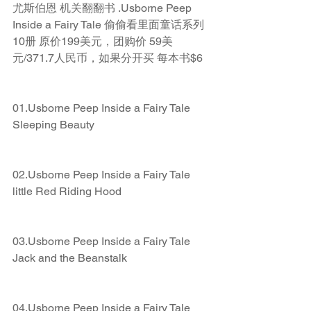
尤斯伯恩 机关翻翻书 .Usborne Peep 
Inside a Fairy Tale 偷偷看里面童话系列
10册 原价199美元，团购价 59美
元/371.7人民币，如果分开买 每本书$6
01.Usborne Peep Inside a Fairy Tale 
Sleeping Beauty
02.Usborne Peep Inside a Fairy Tale 
little Red Riding Hood
03.Usborne Peep Inside a Fairy Tale 
Jack and the Beanstalk
04.Usborne Peep Inside a Fairy Tale 