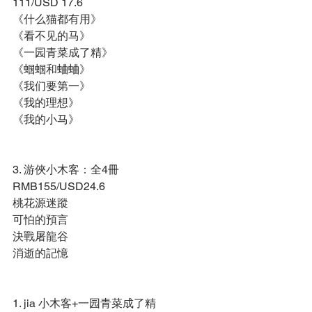
111/USD 17.6 
《什么猫都有用》 
《看不见的马》 
《一园青菜成了精》 
《蝈蝈和蛐蛐》 
《我们要第一》 
《我的理想》 
《我的小马》 
3. 游俠小木客：全4冊 
RMB155/USD24.6 
桃花源迷蹤 
可怕的預言 
決戰屠龍谷 
消逝的記憶 
1. jia 小木客+一园青菜成了精 