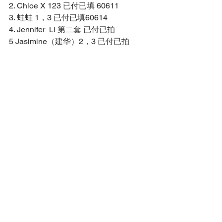
2. Chloe X 123 已付已填 60611 
3. 蛙蛙 1，3 已付已填60614 
4. Jennifer  Li 第二套 已付已拍
5 Jasimine（建华）2，3 已付已拍 
#接龙
little princess 20册 39.99美元/252人民
币 
例 微信名 取货地点 
1. jia 60625 
2. 阳光 60611 已付 
3. Amy 60173 已付 
4. Jean景雯 60616 已付 
5. Jing.G  西郊 
6. Jerry G 60173 已付 
#接龙