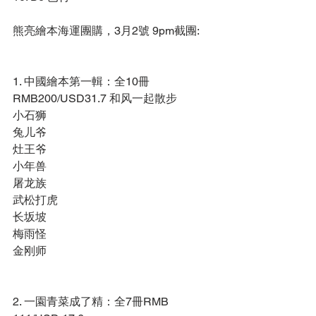
熊亮繪本海運團購，3月2號 9pm截團: 
1. 中國繪本第一輯：全10冊 
RMB200/USD31.7 和风一起散步 
小石狮 
兔儿爷 
灶王爷 
小年兽 
屠龙族 
武松打虎 
长坂坡 
梅雨怪 
金刚师 
2. 一園青菜成了精：全7冊RMB 