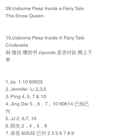
09.Usborne Peep Inside a Fairy Tale 
The Snow Queen
10.Usborne Peep Inside A Fairy Tale 
Cinderella
例 微信 哪些书 zipcode 是否付款 网上下
单
1. jia  1-10 60625
2. Jennifer  Li 2,3,5
3. Ping 4, 5, 7 & 10
4. Jing Dai 5，6，7，10 60614 已拍已
付
5. JJ 2, 6,7, 10
6. 阳光 2，4，5，6
7. 蓓蓓 60532 已付 2 3 5 6 7 8 9