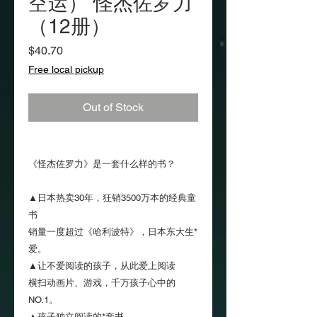
空运） 怪杰佐罗力
（12册）
Price
$40.70
Free local pickup
Out of Stock
《怪杰佐罗力》是一套什么样的书？
▲日本热卖30年，狂销3500万本的经典童
书
销量一度超过《哈利波特》，日本东大生*
爱。
▲让不爱阅读的孩子，从此爱上阅读
横扫动画片、游戏，千万孩子心中的
NO.1。
▲孩子独立阅读的*套书