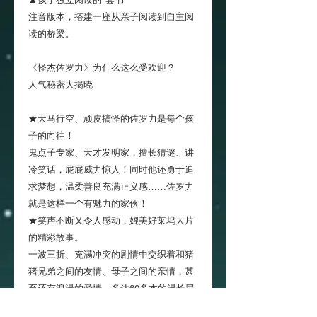
注音版本，搭建一座从亲子阅读到自主阅
读的桥梁。
《怪杰佐罗力》为什么这么受欢迎？
人气秘密大揭晓
★天马行空、顽皮搞怪的佐罗力是每个孩
子的向往！
鬼点子专家、天才发明家，擅长猜谜、讲
冷笑话，屁屁威力惊人！同时他还勇于追
求梦想，温柔善良充满正义感……佐罗力
就是这样一个有魅力的家伙！
★笑声不断又令人感动，媲美好莱坞大片
的精彩故事。
一波三折、充满冲突的剧情中交织着和猪
猪兄弟之间的友情、母子之间的亲情，甚
至还有浪漫的爱情，多达60多本的漫长冒
险旅途一直惊喜不断！