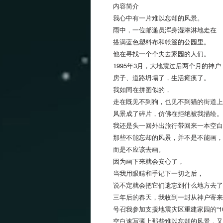
内容简介
我心中有一片难以忘却的风景。
雨中，一位邮递员浑身湿淋淋地走在
搭满蓝色塑料布和帐篷的公园里。
他在寻找一个个失去家园的人们。
1995年3月，大地震过后两个月的神户
房子、道路坍塌了，生活瘫痪了。
我如同在拼图似的，
走在既见不到狗，也见不到猫的街道上
风景成了碎片，仿佛在拒绝被我描绘。
我还是头一回外出旅行带回来一本空白
那些不能忘却的风景，并不是不能画，
而是不应该去画。
因为画下来就会安心了，
当我用眼睛和手记下一切之后，
说不定就会把它们遗忘到什么地方去了
三年后的春天，我收到一封从神户寄来
号召我参加支援地震灾区重建家园的“10
空白速写薄上那些难以忘却的风景，又