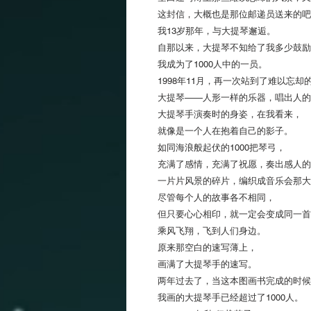
这封信，大概也是那位邮递员送来的吧
我13岁那年，与大提琴邂逅。
自那以来，大提琴不知给了我多少鼓励
我成为了1000人中的一员。
1998年11月，再一次站到了难以忘却
大提琴——人形一样的乐器，唱出人的
大提琴手演奏时的身姿，在我看来，
就像是一个人在抱着自己的影子。
如同海浪般起伏的1000把琴弓，
充满了感情，充满了祝愿，奏出感人的
一片片风景的碎片，编织成音乐会那大
尽管每个人的故事各不相同，
但只要心心相印，就一定会变成同一首
乘风飞翔，飞到人们身边。
原来那空白的速写薄上，
画满了大提琴手的速写。
两年过去了，当这本图画书完成的时候
我画的大提琴手已经超过了1000人。