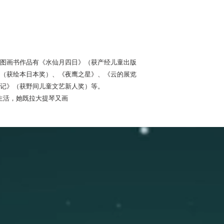
图画书作品有《水仙月四日》（获产经儿童出版
（获绘本日本奖）、《夜鹰之星》、《云的展览
记》（获野间儿童文艺新人奖）等。
的生活，她既拉大提琴又画