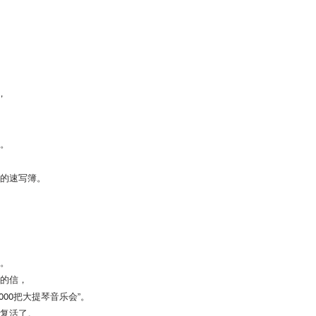
，
。
的速写簿。
。
的信，
00把大提琴音乐会”。
复活了。