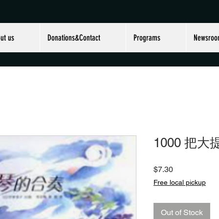
ut us
Donations&Contact
Programs
Newsro
1000 把
Price
$7.30
Free local pickup
Out of Stock