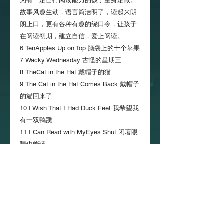
为有一定自行阅读能力的孩子量身定做。
故事风趣生动，语言简洁明了，读起来朗
朗上口，更有各种有趣的绕口令，让孩子
在阅读初期，建立自信，爱上阅读。
6.TenApples Up on Top 脑袋上的十个苹果
7.Wacky Wednesday 古怪的星期三
8.TheCat in the Hat 戴帽子的猫
9.The Cat in the Hat Comes Back 戴帽子
的貓回来了
10.I Wish That I Had Duck Feet 我希望我
有一双鸭蹼
11.I Can Read with MyEyes Shut 闭著眼
睛也能读
12.GreenEggs and Ham 火腿加绿蛋
13.Fox in Socks 穿袜子的狐狸
黄色系列
共7本
，针对能够流利阅读的孩子设计，
通过夸张滑稽的故事，让孩子懂得很多有
意义的道理，鼓励孩子勇敢向前，寓教于
乐。