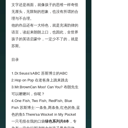
文字还是画面，就像孩子的思维一样奇怪
无厘头，无限制的想象，也没有所谓的合
理与不合理。
他的作品还有一大特色，就是充满韵律的
语言，读起来朗朗上口，也因此，全世界
孩子的英语启蒙中，一定少不了的，就是
苏斯。
目录
1.Dr.Seuss'sABC 苏斯博士的ABC
2.Hop on Pop 在老爸身上跳来跳去
3.Mr.BrownCan Moo! Can You? 布朗先生
可以嚒嚒叫，你呢？
4.One Fish, Two Fish, RedFish, Blue
Fish 苏斯博士:一条鱼,两条鱼,红色的鱼,蓝
色的鱼5.There'sa Wocket in My Pocket
一只毛怪在我的口袋
绿色系列共8本
，专