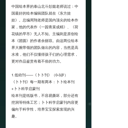
中国绘本界的泰山北斗彭懿老师说过：中
国最好的绘本编辑团队就在《东方娃
娃》。总编周翔老师是国内顶尖的绘本作
家，他的代表作《一园青菜成精》、《荷
花镇的早市》无人不知。主编则是原创绘
本《团圆》的作者余丽琼。由这两位绘本
界大腕带领的团队做出的内容，当然是高
水准，他们不仅懂得孩子们的心理需求，
更对作品鉴赏有着不俗的功力。
1.低幼刊——《卜卜刊》（0-3岁）
《卜卜刊》每一期有两本：卜卜绘本刊
+卜卜科学启蒙刊
绘本刊是纸版书，不容易撕坏，部分还有
挖洞等特殊工艺；卜卜科学启蒙刊内容更
偏向于科学性，培养宝宝探索发现的兴
趣。