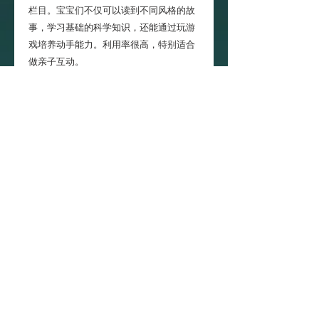
栏目。宝宝们不仅可以读到不同风格的故
事，学习基础的科学知识，还能通过玩游
戏培养动手能力。利用率很高，特别适合
做亲子互动。
创意美术刊：美术刊可以让孩子画、贴、
撕、折、捏，培养动手动脑能力，手工盲
爸妈再也不用发愁怎么和孩子互动玩手工
了！而且手工一直是幼儿园教育中非常重
视的内容，创意美术刊正是侧重这个方面
的锻炼。
幼儿大科学刊：它涵盖了生命、自然、科
学制作、地球与空间四大科学内容，适合
3-8岁孩子理解的文字和图片吸引他们亲近
大自然，激发好奇心，培养动手能力，鼓
励观察和探索，在自由释放天性的同时，
塑造孩子严谨的科学品格。