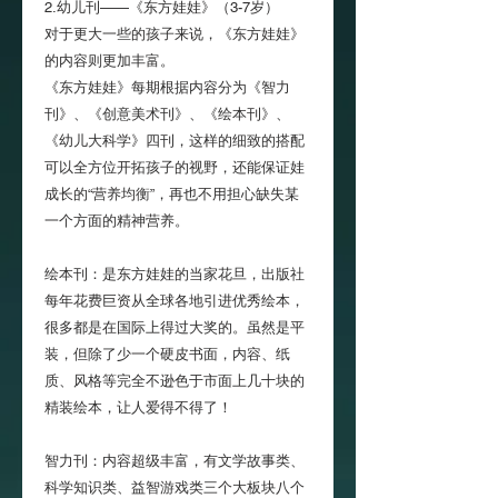
2.幼儿刊——《东方娃娃》（3-7岁）
对于更大一些的孩子来说，《东方娃娃》
的内容则更加丰富。
《东方娃娃》每期根据内容分为《智力
刊》、《创意美术刊》、《绘本刊》、
《幼儿大科学》四刊，这样的细致的搭配
可以全方位开拓孩子的视野，还能保证娃
成长的“营养均衡”，再也不用担心缺失某
一个方面的精神营养。
绘本刊：是东方娃娃的当家花旦，出版社
每年花费巨资从全球各地引进优秀绘本，
很多都是在国际上得过大奖的。虽然是平
装，但除了少一个硬皮书面，内容、纸
质、风格等完全不逊色于市面上几十块的
精装绘本，让人爱得不得了！
智力刊：内容超级丰富，有文学故事类、
科学知识类、益智游戏类三个大板块八个