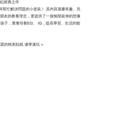
紀經典之作
享與幫忙解決問題的小老鼠！ 其內容溫馨有趣、充
朋友的教養理念，更提供了一個無限延伸的想像
孩子，逐漸培養EQ、 IQ，提高學習、生活的能
10個主題的精美貼紙 邊學邊玩 +