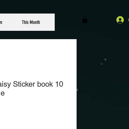
om
This Month
 Sticker book 10
le