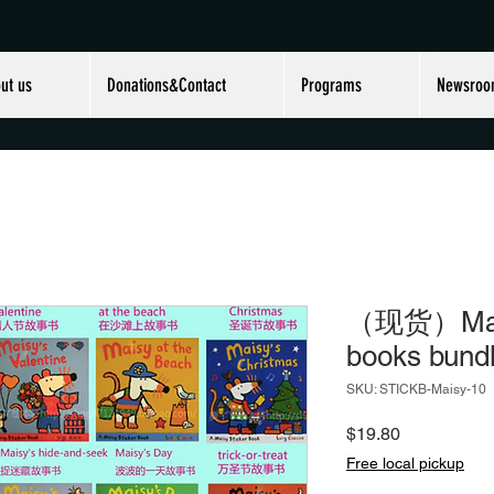
ut us
Donations&Contact
Programs
Newsro
（现货）Maisy
books bund
SKU: STICKB-Maisy-10
Price
$19.80
Free local pickup