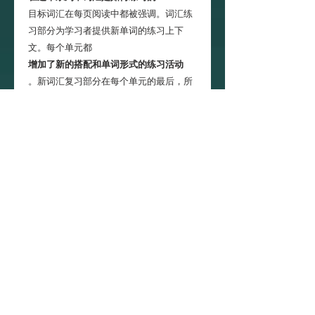
目标词汇在每页阅读中都被强调。词汇练
习部分为学习者提供新单词的练习上下
文。每个单元都
增加了新的搭配和单词形式的练习活动
。新词汇复习部分在每个单元的最后，所
以学生有
另外一个机会重新审视目标词汇
。
阅读技能是如何练习和循环复习的?
阅读技巧是通过多种方式呈现的。本版试
题类型不同(多选、匹配、真/假、填空、
排名、句子层次，简短回答，排序，总
结)。在这个版本中，有一个循环复习阅读
技能。
蓝色的技能方框将学生转回到以前
的单元，以便他们复习
。
如何选级别？
Reading Explorer 系列由六个级别组成