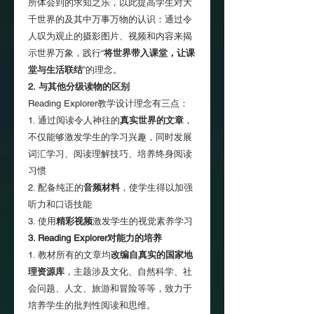
所体会到的求知之乐，以此提高学生对大
千世界的及其中万事万物的认识：通过令
人叹为观止的摄影图片、视频和内容来揭
示世界万象，践行“
将世界带入课堂，让课
堂与生活联结
”的理念。
2. 与其他分级读物的区别
Reading Explorer教学设计理念有三点：
1. 通过阅读令人神往的
真实世界的文章
，
不仅能够激发学生的学习兴趣，同时发展
词汇学习、阅读理解技巧、培养终身阅读
习惯
2. 配备纯正的
音频材料
，使学生得以加强
听力和口语技能
3. 使用
精彩视频
激发学生的视觉素养学习
3. Reading Explorer对能力的培养
1. 教材所有的文章均
改编自真实的国家地
理资源库
，主题涉及文化、自然科学、社
会问题、人文、旅游和冒险等等，致力于
培养学生的批判性阅读和思维。