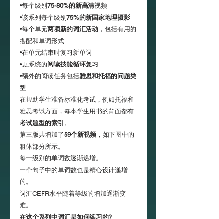
•每个级别
75-80%的新高清
视频
•该系列每个级别
75%的新国家地理摄影
•每个单元
两项新的词汇活动
，包括有用的
搭配和单词形式
•在单元结束时复习新单词
•更系统的
阅读技能循环复习
•额外的阅读任务包括
雅思和托福的问题类
型
在帮助学生准备标准化考试，例如托福和
雅思考试方面，每本学生用书的背面都有
考试题型的索引
。
第三版共增加了
59个新视频
，如下图中的
粗体部分所示。
每一级别的单词数逐渐递增。
一个句子中的单词数也是精心设计递增
的。
词汇CEFR水平随着等级的增加逐渐变
难。
在这个系列中词汇是如何练习的?