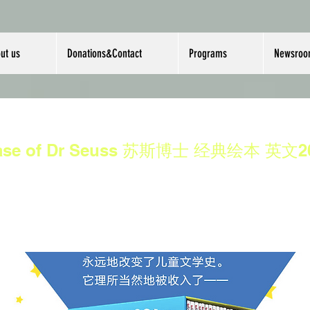
ut us
Donations&Contact
Programs
Newsro
 Case of Dr Seuss 苏斯博士 经典绘本 英