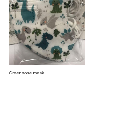
Greennose mask
Out of stock
绘本