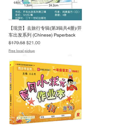
【现货】去旅行专辑(第3辑共4册)/开
车出发系列 (Chinese) Paperback
Regular Price
Sale Price
$179.58
$21.00
Free local pickup