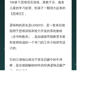
100多个思维语言游戏，寓教于乐、激发
儿童的学习欲望。给孩子一颗强大起来的
【思维芯】。
逻辑狗的原名是LOGICO，是一套来自德
国用于思维训练和智力开发的系统教材
（含书和教具），是由德国早期教育专家
和老师组成的一个专门的工作小组研究设
计的。
它的江湖地位相当于英语启蒙中的牛津
树，是在德国畅销50年的经典逻辑启蒙产
品，获奖无数。
Copyright
2018-2026
TinyMighty. All