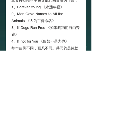
这套诗歌绘本中包含他的四首经典作品：
1、Forever Young 《永远年轻》
2、Man Gave Names to All the
Animals 《人为百兽命名》
3、If Dogs Run Free 《如果狗狗们自由奔
跑》
4、If not for You 《假如不是为你》
每本曲风不同，画风不同。共同的是鲍勃
迪伦的歌，我们的孩子以后可能会在人生
的某一个时刻与它们相遇。他们或许会想
起，原来这就是小时候，爸爸妈妈和我们
一起读过的那四本书。
建议打开鲍勃迪伦的音乐，和小朋友一起
听一听这四首歌，再读一读这四本书。