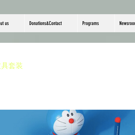
ut us
Donations&Contact
Programs
Newsro
文具套装